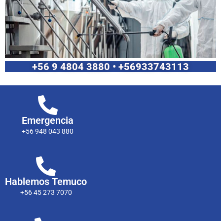
+56 9 4804 3880 • +56933743113
Emergencia
+56 948 043 880
Hablemos Temuco
+56 45 273 7070