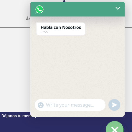
+56 9 3374 3113
Área Plagas “Osorno-Valdivia- Pto. Montt”
Habla con Nosotros
02:22
Héctor Vergara Goler
Jefe Área Sanitaria
hvergara@sanifum.cl
+56 9 7969 3911
Arriendo Baños Químicos
y Limpiezas de Fosas
"+chaty_settings.lang.emoji_picker+"
undefined
WhatsApp Message
Déjanos tu mensaje